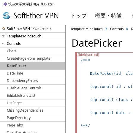
トップ
概要・特徴
SoftEther VPN プロジェクト
Template:MindTouch
Controls
D
Template:MindTouch
DatePicker
Controls
Chart
CreatePageFromTemplate
/***

DatePicker
DateTime
    DatePicker(id, cla
DependencyErrors
    (optional) id : str
DisablePageControls
EditableBulletList
    (optional) class :
ListPages
MissingDependencies
    (optional) date : 
PageDirectory
PageTabs
***/

TableSortHeading