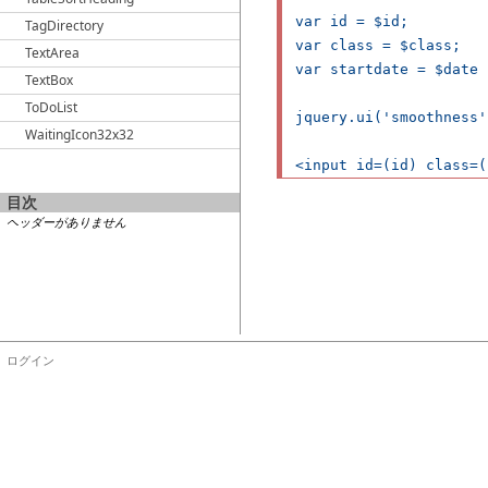
var id = $id;

TagDirectory
var class = $class;

TextArea
var startdate = $date 
TextBox
ToDoList
jquery.ui('smoothness')
WaitingIcon32x32
目次
ヘッダーがありません
ログイン