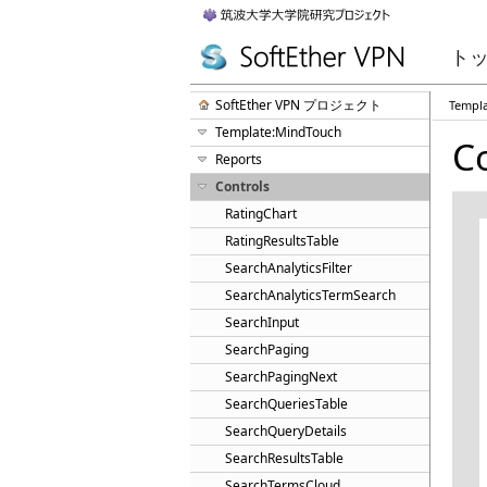
ト
SoftEther VPN プロジェクト
Templ
Template:MindTouch
C
Reports
Controls
RatingChart
RatingResultsTable
SearchAnalyticsFilter
SearchAnalyticsTermSearch
SearchInput
SearchPaging
SearchPagingNext
SearchQueriesTable
SearchQueryDetails
SearchResultsTable
SearchTermsCloud