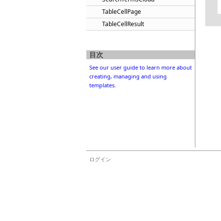
TableCellPage
TableCellResult
目次
See our user guide to learn more about
creating, managing and using
templates.
ログイン