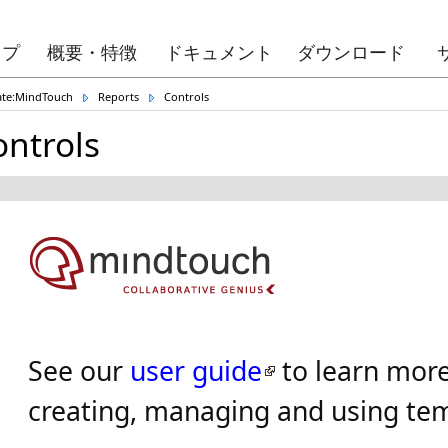
ップ
概要・特徴
ドキュメント
ダウンロード
ate:MindTouch
Reports
Controls
ontrols
See our
user guide
to learn mor
creating, managing and using tem