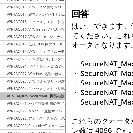
VPNFAQ013. VPN Client 側で NAT トラバーサル機能を無効にする方法
回答
VPNFAQ014. 確立された VPN トンネルがいずれのプロトコルで確立されているか確認する方法
VPNFAQ015. アクセスリストによるパケットフィルタを設定すると DHCP プロトコルによる IP アドレスの割当てに失敗する
はい、できます。仮
VPNFAQ016. VPN Server が NAT の内側にある場合に、インターネット側からの VPN トンネルが数分に 1 回切断される
てください。これら
VPNFAQ017. VPN Azure、ダイナミック DNS および NAT トラバーサルは業務用途に使用できるか
オータとなります
VPNFAQ018. 仮想 HUB 内のユーザー値の ARP パケットをフィルタリングする方法
VPNFAQ019. VPN Client で「ルーティングテーブルの調整処理を行なわない」を有効にすると挙動が不安定になる
VPNFAQ020. VPN 接続中にインターネットとの間の通信が VPN を優先的に流れないようにする方法
・ SecureNAT_Max
VPNFAQ021. ダイナミック DNS のドメイン名における「.softether.net」と「.sedns.cn」の違いについて
・ SecureNAT_Max
VPNFAQ022. Windows 起動中は自動的に常時 VPN Client から VPN Server に接続する方法
・ SecureNAT_Max
VPNFAQ023. VPN によるブリッジ対象のセグメントが非プライベート IP アドレスである場合の設定
VPNFAQ024. アクセスリストで大量のユーザーをマッチ条件に指定したい
・ SecureNAT_Max
VPNFAQ025. SecureNAT 機能の仮想 NAT におけるセッション数の制限方法
・ SecureNAT_Max
VPNFAQ026. SSL 中間証明書の設定方法
VPNFAQ027. MS-SSTP 互換サーバー機能で証明書エラーが発生する
VPNFAQ028. アクセスリストの「遅延・パケットロス生成機能」は一体何に使うのか
これらのクオータ
VPNFAQ029. SecureNAT でカーネルモード NAT 有効時に除外する NIC インターフェイスの指定
ン数は 4096 です