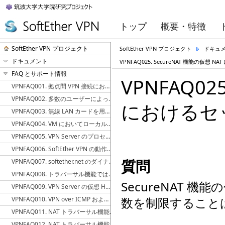
トップ
概要・特徴
SoftEther VPN プロジェクト
SoftEther VPN プロジェクト
ドキュ
ドキュメント
VPNFAQ025. SecureNAT 機能の仮
FAQ とサポート情報
VPNFAQ02
VPNFAQ001. 拠点間 VPN 接続における冗長構成を実現する方法
VPNFAQ002. 多数のユーザーによって使用されている VPN Server を冗長化し耐障害性を高める方法
におけるセ
VPNFAQ003. 無線 LAN カードを用いてローカルブリッジを構築する場合の注意事項
VPNFAQ004. VM においてローカルブリッジが正しく動作しない
VPNFAQ005. VPN Server のプロセスの CPU 使用率が何もしていないのに異常に高くなる
VPNFAQ006. SoftEther VPN の動作が不安定な場合はセキュリティソフトウェアが原因の場合が多い
質問
VPNFAQ007. softether.net のダイナミック DNS のホスト名を他のサーバーに移行する方法
VPNFAQ008. トラバーサル機能ではどの UDP ポートを使用するか
SecureNAT 機
VPNFAQ009. VPN Server の仮想 HUB を TCP パケットが通過するとき、Max Segment Size (MSS) の値が変更される
数を制限することは
VPNFAQ010. VPN over ICMP および VPN over DNS はどのような条件で動作するか
VPNFAQ011. NAT トラバーサル機能を用いた通信が行なわれる条件
VPNFAQ012. NAT トラバーサル機能を強制的に使用し、直接 TCP/IP 接続を使用しない方法