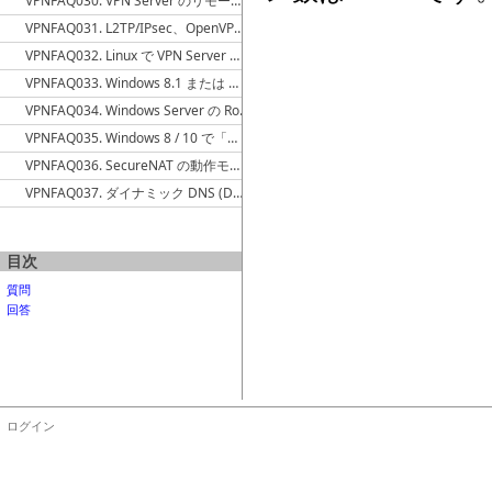
VPNFAQ030. VPN Server のリモート管理の接続元 IP アドレスを限定したい
VPNFAQ031. L2TP/IPsec、OpenVPN、MS-SSTP でロードバランシングを実現する方法
VPNFAQ032. Linux で VPN Server のローカルブリッジを作成するとホストコンピュータ自身と通信できない
VPNFAQ033. Windows 8.1 または Windows Server 2012 R2 でローカルブリッジを使用するとフリーズする
VPNFAQ034. Windows Server の Routing and Remote Access と VPN Server を同時に使用すると Windows が不安定になる
VPNFAQ035. Windows 8 / 10 で「インターネットへの同時接続の数の最小化する」グループポリシー設定が未定義の場合、VPN Client をインストールすると WiFi アダプタと有線 Ethernet インターフェイスが同時に使用できるようになるという問題が発生する
VPNFAQ036. SecureNAT の動作モードにはどのような違いがありますか。
VPNFAQ037. ダイナミック DNS (DDNS) の使用(名前解決)を止めたい
目次
質問
回答
ログイン