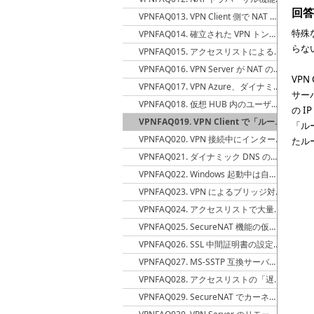
回答
VPNFAQ013. VPN Client 側で NAT トラバーサル機能を無効にする方法
特殊
VPNFAQ014. 確立された VPN トンネルがいずれのプロトコルで確立されているか確認する方法
らな
VPNFAQ015. アクセスリストによるパケットフィルタを設定すると DHCP プロトコルによる IP アドレスの割当てに失敗する
VPNFAQ016. VPN Server が NAT の内側にある場合に、インターネット側からの VPN トンネルが数分に 1 回切断される
VPN
VPNFAQ017. VPN Azure、ダイナミック DNS および NAT トラバーサルは業務用途に使用できるか
サー
VPNFAQ018. 仮想 HUB 内のユーザー値の ARP パケットをフィルタリングする方法
の 
VPNFAQ019. VPN Client で「ルーティングテーブルの調整処理を行なわない」を有効にすると挙動が不安定になる
「ル
VPNFAQ020. VPN 接続中にインターネットとの間の通信が VPN を優先的に流れないようにする方法
たル
VPNFAQ021. ダイナミック DNS のドメイン名における「.softether.net」と「.sedns.cn」の違いについて
VPNFAQ022. Windows 起動中は自動的に常時 VPN Client から VPN Server に接続する方法
VPNFAQ023. VPN によるブリッジ対象のセグメントが非プライベート IP アドレスである場合の設定
VPNFAQ024. アクセスリストで大量のユーザーをマッチ条件に指定したい
VPNFAQ025. SecureNAT 機能の仮想 NAT におけるセッション数の制限方法
VPNFAQ026. SSL 中間証明書の設定方法
VPNFAQ027. MS-SSTP 互換サーバー機能で証明書エラーが発生する
VPNFAQ028. アクセスリストの「遅延・パケットロス生成機能」は一体何に使うのか
VPNFAQ029. SecureNAT でカーネルモード NAT 有効時に除外する NIC インターフェイスの指定