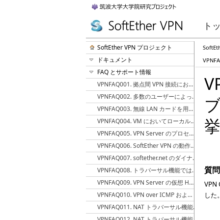
ト
SoftEther VPN プロジェクト
Soft
ドキュメント
VPN
FAQ とサポート情報
V
VPNFAQ001. 拠点間 VPN 接続における冗長構成を実現する方法
VPNFAQ002. 多数のユーザーによって使用されている VPN Server を冗長化し耐障害性を高める方法
VPNFAQ003. 無線 LAN カードを用いてローカルブリッジを構築する場合の注意事項
VPNFAQ004. VM においてローカルブリッジが正しく動作しない
VPNFAQ005. VPN Server のプロセスの CPU 使用率が何もしていないのに異常に高くなる
VPNFAQ006. SoftEther VPN の動作が不安定な場合はセキュリティソフトウェアが原因の場合が多い
VPNFAQ007. softether.net のダイナミック DNS のホスト名を他のサーバーに移行する方法
質問
VPNFAQ008. トラバーサル機能ではどの UDP ポートを使用するか
VPNFAQ009. VPN Server の仮想 HUB を TCP パケットが通過するとき、Max Segment Size (MSS) の値が変更される
VP
VPNFAQ010. VPN over ICMP および VPN over DNS はどのような条件で動作するか
した。
VPNFAQ011. NAT トラバーサル機能を用いた通信が行なわれる条件
VPNFAQ012. NAT トラバーサル機能を強制的に使用し、直接 TCP/IP 接続を使用しない方法