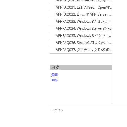
VPNFAQ030. VPN Server のリモート管理の接続元 IP アドレスを限定したい
VPNFAQ031. L2TP/IPsec、OpenVPN、MS-SSTP でロードバランシングを実現する方法
VPNFAQ032. Linux で VPN Server のローカルブリッジを作成するとホストコンピュータ自身と通信できない
VPNFAQ033. Windows 8.1 または Windows Server 2012 R2 でローカルブリッジを使用するとフリーズする
VPNFAQ034. Windows Server の Routing and Remote Access と VPN Server を同時に使用すると Windows が不安定になる
VPNFAQ035. Windows 8 / 10 で「インターネットへの同時接続の数の最小化する」グループポリシー設定が未定義の場合、VPN Client をインストールすると WiFi アダプタと有線 Ethernet インターフェイスが同時に使用できるようになるという問題が発生する
VPNFAQ036. SecureNAT の動作モードにはどのような違いがありますか。
VPNFAQ037. ダイナミック DNS (DDNS) の使用(名前解決)を止めたい
目次
質問
回答
ログイン