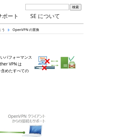
検索
サポート
SE について
よう
OpenVPN の置換
り、高いパフォーマンス
r VPN は
d を含めたすべての