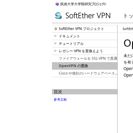
ト
SoftEther VPN プロジェクト
Soft
ドキュメント
O
チュートリアル
レガシー VPN を置換えよう
未だに
ファイアウォールを SSL-VPN で貫通
を有し
OpenVPN の置換
Ope
Cisco や他社のハードウェアベースの VPN 製品の置換
Op
目次
参考文献