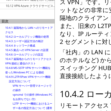
ス VPN」です。
10.12 VPN Azure クラウドサービスを用いたリモートアクセス
ットなどの非常に
隔地のクライアント
目次
また、旧来の L2TP
10.4.1 遠隔地から LAN へのリモートア
なり、IP ルー
クセス
10.4.2 ローカルブリッジ機能の使用
2 セグメントに
10.4.3 ユーザー認証方法の検討
10.4.4 ネットワーク構成
「社内」の LAN
10.4.5 拠点への VPN Server の設置
10.4.6 ローカルブリッジの設定
のホテルなど) から
10.4.7 遠隔地からのリモートアクセス
VPN 接続と通信のテスト
スイッチング HUB
10.4.8 MS-SSTP VPN サーバー機能を
使ったWindows PC による接続
直接接続したよう
10.4.9 L2TP/IPsec VPN サーバー機能
設定方法について
VPN サーバー管理マネージャで
10.4.2 
の操作
vpncmd での操作 (Windows PC
をお持ちでない方)
リモートアクセス 
L2TP サーバー機能におけるユー
ザー名の指定方法について (通常