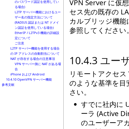
VPN Server 
のパスワード認証を使用してい
る場合)
セス先の既存の L
L2TP サーバー機能におけるユー
ザー名の指定方法について
カルブリッジ機能
(RADIUS 認証または NT ドメイ
参照してください
ン認証を使用している場合)
EtherIP / L2TPv3 機能の詳細設
定について
ご注意
L2TP サーバー機能を使用する場合
の IP アドレスの自動割当について
10.4.3 
NAT が存在する場合の注意事項
VPN サーバー側に NAT がある場
合
リモートアクセス V
iPhone および Android
10.4.10 OpenVPN サーバー機能
のような基準を目
参考文献
さい。
すでに社内に U
ーラ (Activ
のユーザーア