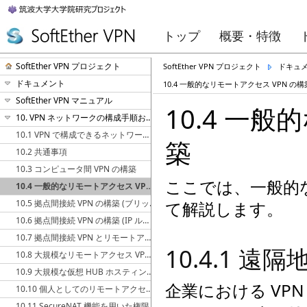
トップ
概要・特徴
SoftEther VPN プロジェクト
SoftEther VPN プロジェクト
ドキュ
ドキュメント
10.4 一般的なリモートアクセス VPN の構
SoftEther VPN マニュアル
10.4 一
10. VPN ネットワークの構成手順および構成例
10.1 VPN で構成できるネットワークの種類
築
10.2 共通事項
10.3 コンピュータ間 VPN の構築
ここでは、一般的
10.4 一般的なリモートアクセス VPN の構築
10.5 拠点間接続 VPN の構築 (ブリッジ接続を使用)
て解説します。
10.6 拠点間接続 VPN の構築 (IP ルーティングを使用)
10.7 拠点間接続 VPN とリモートアクセス VPN の組み合わせ
10.4.1 
10.8 大規模なリモートアクセス VPN サービスの構築
10.9 大規模な仮想 HUB ホスティングサービスの構築
企業における VP
10.10 個人としてのリモートアクセス用途の使用
10.11 SecureNAT 機能を用いた権限不要のリモートアクセス