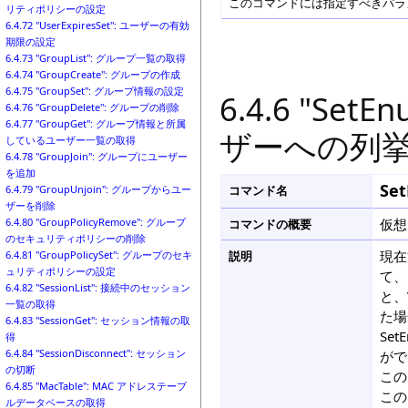
このコマンドには指定すべきパラメ
リティポリシーの設定
6.4.72 "UserExpiresSet": ユーザーの有効
期限の設定
6.4.73 "GroupList": グループ一覧の取得
6.4.74 "GroupCreate": グループの作成
6.4.75 "GroupSet": グループ情報の設定
6.4.6 "Se
6.4.76 "GroupDelete": グループの削除
6.4.77 "GroupGet": グループ情報と所属
ザーへの列
しているユーザー一覧の取得
6.4.78 "GroupJoin": グループにユーザー
を追加
Se
コマンド名
6.4.79 "GroupUnjoin": グループからユー
ザーを削除
仮想
6.4.80 "GroupPolicyRemove": グループ
コマンドの概要
のセキュリティポリシーの削除
現在
説明
6.4.81 "GroupPolicySet": グループのセキ
ュリティポリシーの設定
て、
6.4.82 "SessionList": 接続中のセッション
と、
一覧の取得
た場
6.4.83 "SessionGet": セッション情報の取
Se
得
6.4.84 "SessionDisconnect": セッション
がで
の切断
この
6.4.85 "MacTable": MAC アドレステーブ
この
ルデータベースの取得