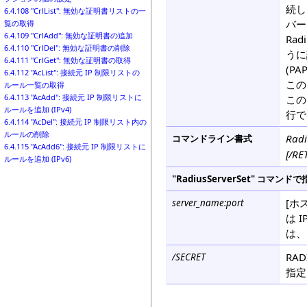
続し
6.4.108 "CrlList": 無効な証明書リストの一
バー
覧の取得
6.4.109 "CrlAdd": 無効な証明書の追加
Ra
6.4.110 "CrlDel": 無効な証明書の削除
うに設
6.4.111 "CrlGet": 無効な証明書の取得
(P
6.4.112 "AcList": 接続元 IP 制限リストの
この
ルール一覧の取得
6.4.113 "AcAdd": 接続元 IP 制限リストに
この
ルールを追加 (IPv4)
行で
6.4.114 "AcDel": 接続元 IP 制限リスト内の
ルールの削除
Radi
コマンドライン書式
6.4.115 "AcAdd6": 接続元 IP 制限リストに
[/RE
ルールを追加 (IPv6)
"RadiusServerSet" コ
[ホ
server_name:port
は 
は、
RA
/SECRET
指定