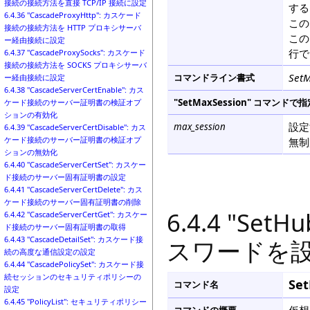
接続の接続方法を直接 TCP/IP 接続に設定
する
6.4.36 "CascadeProxyHttp": カスケード
この
接続の接続方法を HTTP プロキシサーバ
この
ー経由接続に設定
行で
6.4.37 "CascadeProxySocks": カスケード
接続の接続方法を SOCKS プロキシサーバ
SetM
コマンドライン書式
ー経由接続に設定
6.4.38 "CascadeServerCertEnable": カス
"SetMaxSession" コマ
ケード接続のサーバー証明書の検証オプ
ションの有効化
設定
max_session
6.4.39 "CascadeServerCertDisable": カス
ケード接続のサーバー証明書の検証オプ
無制
ションの無効化
6.4.40 "CascadeServerCertSet": カスケー
ド接続のサーバー固有証明書の設定
6.4.41 "CascadeServerCertDelete": カス
ケード接続のサーバー固有証明書の削除
6.4.4 "Set
6.4.42 "CascadeServerCertGet": カスケー
ド接続のサーバー固有証明書の取得
6.4.43 "CascadeDetailSet": カスケード接
スワードを
続の高度な通信設定の設定
6.4.44 "CascadePolicySet": カスケード接
続セッションのセキュリティポリシーの
Se
コマンド名
設定
6.4.45 "PolicyList": セキュリティポリシー