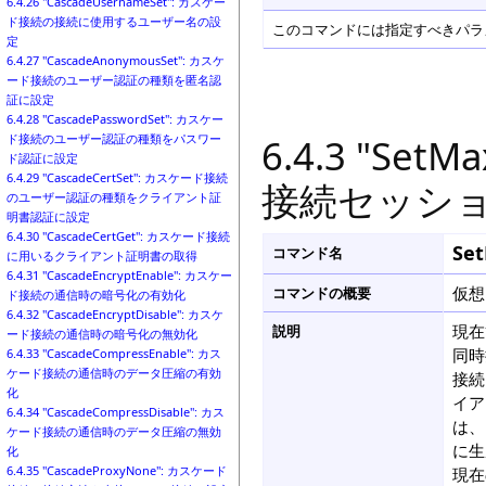
6.4.26 "CascadeUsernameSet": カスケー
ド接続の接続に使用するユーザー名の設
このコマンドには指定すべきパラメ
定
6.4.27 "CascadeAnonymousSet": カスケ
ード接続のユーザー認証の種類を匿名認
証に設定
6.4.28 "CascadePasswordSet": カスケー
6.4.3 "Set
ド接続のユーザー認証の種類をパスワー
ド認証に設定
6.4.29 "CascadeCertSet": カスケード接続
接続セッシ
のユーザー認証の種類をクライアント証
明書認証に設定
6.4.30 "CascadeCertGet": カスケード接続
Se
コマンド名
に用いるクライアント証明書の取得
6.4.31 "CascadeEncryptEnable": カスケー
仮想
コマンドの概要
ド接続の通信時の暗号化の有効化
6.4.32 "CascadeEncryptDisable": カスケ
現在
説明
ード接続の通信時の暗号化の無効化
同時
6.4.33 "CascadeCompressEnable": カス
ケード接続の通信時のデータ圧縮の有効
接続
化
イア
6.4.34 "CascadeCompressDisable": カス
は、
ケード接続の通信時のデータ圧縮の無効
に生
化
6.4.35 "CascadeProxyNone": カスケード
現在