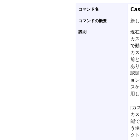
Ca
コマンド名
新し
コマンドの概要
現在
説明
カス
で動
カス
前と
あり
認証
ョン
スケ
用し
[カ
カス
能で
う場
クト