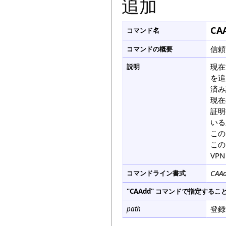
追加
CA
コマンド名
信頼
コマンドの概要
現在
説明
を追
済み
現在
証明
いる
この
この
VP
CAAd
コマンドライン書式
"CAAdd" コマンドで指定する
登録
path