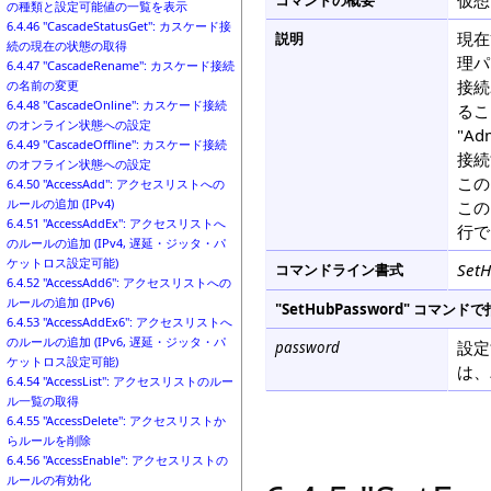
仮想
コマンドの概要
の種類と設定可能値の一覧を表示
6.4.46 "CascadeStatusGet": カスケード接
現在
説明
続の現在の状態の取得
理パ
6.4.47 "CascadeRename": カスケード接続
接続
の名前の変更
6.4.48 "CascadeOnline": カスケード接続
るこ
のオンライン状態への設定
"A
6.4.49 "CascadeOffline": カスケード接続
接続
のオフライン状態への設定
この
6.4.50 "AccessAdd": アクセスリストへの
ルールの追加 (IPv4)
この
6.4.51 "AccessAddEx": アクセスリストへ
行で
のルールの追加 (IPv4, 遅延・ジッタ・パ
ケットロス設定可能)
SetH
コマンドライン書式
6.4.52 "AccessAdd6": アクセスリストへの
ルールの追加 (IPv6)
"SetHubPassword" コ
6.4.53 "AccessAddEx6": アクセスリストへ
のルールの追加 (IPv6, 遅延・ジッタ・パ
設定
password
ケットロス設定可能)
は、
6.4.54 "AccessList": アクセスリストのルー
ル一覧の取得
6.4.55 "AccessDelete": アクセスリストか
らルールを削除
6.4.56 "AccessEnable": アクセスリストの
ルールの有効化