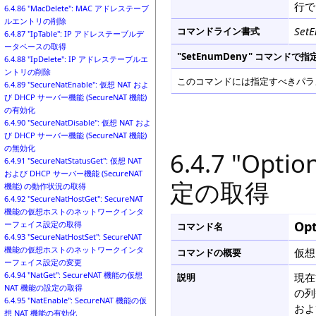
行で
6.4.86 "MacDelete": MAC アドレステーブ
ルエントリの削除
Set
コマンドライン書式
6.4.87 "IpTable": IP アドレステーブルデ
ータベースの取得
"SetEnumDeny" コマン
6.4.88 "IpDelete": IP アドレステーブルエ
ントリの削除
このコマンドには指定すべきパラメ
6.4.89 "SecureNatEnable": 仮想 NAT およ
び DHCP サーバー機能 (SecureNAT 機能)
の有効化
6.4.90 "SecureNatDisable": 仮想 NAT およ
び DHCP サーバー機能 (SecureNAT 機能)
の無効化
6.4.7 "Op
6.4.91 "SecureNatStatusGet": 仮想 NAT
および DHCP サーバー機能 (SecureNAT
定の取得
機能) の動作状況の取得
6.4.92 "SecureNatHostGet": SecureNAT
機能の仮想ホストのネットワークインタ
Opt
ーフェイス設定の取得
コマンド名
6.4.93 "SecureNatHostSet": SecureNAT
機能の仮想ホストのネットワークインタ
仮想
コマンドの概要
ーフェイス設定の変更
6.4.94 "NatGet": SecureNAT 機能の仮想
現在
説明
NAT 機能の設定の取得
の列
6.4.95 "NatEnable": SecureNAT 機能の仮
およ
想 NAT 機能の有効化