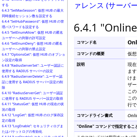
ァレンス (サーバ
する
6.4.3 "SetMaxSession": 仮想 HUB の最大
同時接続セッション数を設定する
6.4.4 "SetHubPassword": 仮想 HUB の管
6.4.1 "On
理パスワードを設定する
6.4.5 "SetEnumAllow": 仮想 HUB の匿名
ユーザーへの列挙の許可設定
Onl
コマンド名
6.4.6 "SetEnumDeny": 仮想 HUB の匿名
ユーザーへの列挙の禁止設定
仮想
コマンドの概要
6.4.7 "OptionsGet": 仮想 HUB のオプショ
ン設定の取得
現在
説明
6.4.8 "RadiusServerSet": ユーザー認証に
ます
使用する RADIUS サーバーの設定
6.4.9 "RadiusServerDelete": ユーザー認
けま
証に使用する RADIUS サーバー設定の削
ザー
除
この
6.4.10 "RadiusServerGet": ユーザー認証
この
に使用する RADIUS サーバー設定の取得
行で
6.4.11 "StatusGet": 仮想 HUB の現在の状
況の取得
Onli
コマンドライン書式
6.4.12 "LogGet": 仮想 HUB のログ保存設
定の取得
"Online" コマンドで指定す
6.4.13 "LogEnable": セキュリティログま
たはパケットログの有効化
6.4.14 "LogDisable": セキュリティログま