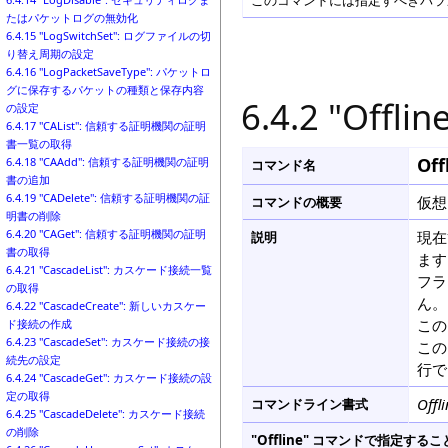
このコマンドには指定すべきパラメ
たはパケットログの無効化
6.4.15 "LogSwitchSet": ログファイルの切
り替え周期の設定
6.4.16 "LogPacketSaveType": パケットロ
グに保存するパケットの種類と保存内容
6.4.2 "Of
の設定
6.4.17 "CAList": 信頼する証明機関の証明
書一覧の取得
Off
6.4.18 "CAAdd": 信頼する証明機関の証明
コマンド名
書の追加
6.4.19 "CADelete": 信頼する証明機関の証
仮想
コマンドの概要
明書の削除
6.4.20 "CAGet": 信頼する証明機関の証明
現在
説明
書の取得
ます
6.4.21 "CascadeList": カスケード接続一覧
フラ
の取得
ん。
6.4.22 "CascadeCreate": 新しいカスケー
この
ド接続の作成
6.4.23 "CascadeSet": カスケード接続の接
この
続先の設定
行で
6.4.24 "CascadeGet": カスケード接続の設
定の取得
Offl
コマンドライン書式
6.4.25 "CascadeDelete": カスケード接続
の削除
"Offline" コマンドで指定す