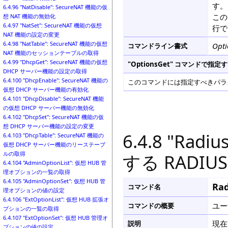
す。
6.4.96 "NatDisable": SecureNAT 機能の仮
この
想 NAT 機能の無効化
6.4.97 "NatSet": SecureNAT 機能の仮想
行で
NAT 機能の設定の変更
6.4.98 "NatTable": SecureNAT 機能の仮想
Opti
コマンドライン書式
NAT 機能のセッションテーブルの取得
6.4.99 "DhcpGet": SecureNAT 機能の仮想
"OptionsGet" コマンドで
DHCP サーバー機能の設定の取得
6.4.100 "DhcpEnable": SecureNAT 機能の
このコマンドには指定すべきパラメ
仮想 DHCP サーバー機能の有効化
6.4.101 "DhcpDisable": SecureNAT 機能
の仮想 DHCP サーバー機能の無効化
6.4.102 "DhcpSet": SecureNAT 機能の仮
想 DHCP サーバー機能の設定の変更
6.4.8 "Ra
6.4.103 "DhcpTable": SecureNAT 機能の
仮想 DHCP サーバー機能のリーステーブ
ルの取得
する RADI
6.4.104 "AdminOptionList": 仮想 HUB 管
理オプションの一覧の取得
6.4.105 "AdminOptionSet": 仮想 HUB 管
Rad
コマンド名
理オプションの値の設定
6.4.106 "ExtOptionList": 仮想 HUB 拡張オ
ユー
コマンドの概要
プションの一覧の取得
6.4.107 "ExtOptionSet": 仮想 HUB 管理オ
現在
説明
プションの値の設定