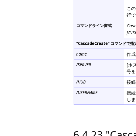
この
行で
Casc
コマンドライン書式
[/U
"CascadeCreate" コマ
作成
name
[ホ
/SERVER
号を
接続
/HUB
接続
/USERNAME
しま
6.4.23 "C