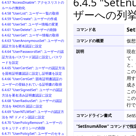
6.4.5 "Se
6.4.57 "AccessDisable": アクセスリストの
ルールの無効化
ザーへの列
6.4.58 "UserList": ユーザー一覧の取得
6.4.59 "UserCreate": ユーザーの作成
6.4.60 "UserSet": ユーザー情報の変更
Se
コマンド名
6.4.61 "UserDelete": ユーザーの削除
6.4.62 "UserGet": ユーザー情報の取得
仮想
コマンドの概要
6.4.63 "UserAnonymousSet": ユーザーの
認証方法を匿名認証に設定
現在
説明
6.4.64 "UserPasswordSet": ユーザーの認
証方法をパスワード認証に設定しパスワ
て、
ードを設定
と、
6.4.65 "UserCertSet": ユーザーの認証方法
この
を固有証明書認証に設定し証明書を設定
用す
6.4.66 "UserCertGet": 固有証明書認証の
成さ
ユーザーの登録されている証明書の取得
6.4.67 "UserSignedSet": ユーザーの認証
この
方法を署名済み証明書認証に設定
この
6.4.68 "UserRadiusSet": ユーザーの認証
行で
方法を RADIUS 認証に設定
6.4.69 "UserNTLMSet": ユーザーの認証方
Set
コマンドライン書式
法を NT ドメイン認証に設定
6.4.70 "UserPolicyRemove": ユーザーの
"SetEnumAllow" コマン
セキュリティポリシーの削除
6.4.71 "UserPolicySet": ユーザーのセキュ