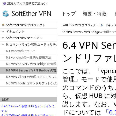
トップ
概要・特徴
SoftEther VPN プロジェクト
SoftEther VPN プロジェクト
ドキュ
ドキュメント
6.4 VPN Server / VPN Bridge の
SoftEther VPN マニュアル
6.4 VPN S
6. コマンドライン管理ユーティリティマニュアル
6.1 vpncmd について
ンドリファレン
6.2 vpncmd の一般的な使用方法
6.3 VPN Server / VPN Bridge の管理コマンドリファレンス (サーバー全体編)
ここでは、「vpncmd
6.4 VPN Server / VPN Bridge の管理コマンドリファレンス (仮想 HUB 編)
6.5 VPN Client の管理コマンドリファレンス
管理」モードで使
6.6 VPN Tools コマンドリファレンス
のコマンドのうち、
ら、仮想 HUB 
目次
説します。なお、VP
6.4.1 "Online": 仮想 HUB をオンラインに
ドについては
「6.
する
6.4.2 "Offline": 仮想 HUB をオフラインに