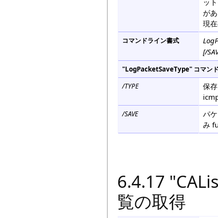
ット
があ
現在
LogP
コマンドライン書式
[/SA
"LogPacketSaveType"
保存
/TYPE
ic
パケ
/SAVE
み 
6.4.17 "
覧の取得