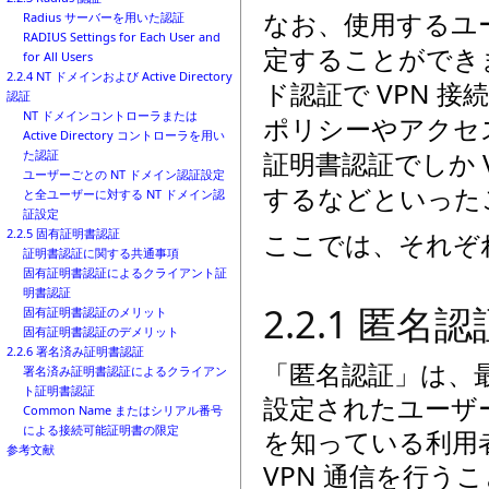
なお、使用するユ
Radius サーバーを用いた認証
RADIUS Settings for Each User and
定することができま
for All Users
2.2.4 NT ドメインおよび Active Directory
ド認証で VPN 
認証
NT ドメインコントローラまたは
ポリシーやアクセ
Active Directory コントローラを用い
証明書認証でしか 
た認証
ユーザーごとの NT ドメイン認証設定
するなどといった
と全ユーザーに対する NT ドメイン認
証設定
2.2.5 固有証明書認証
ここでは、それぞ
証明書認証に関する共通事項
固有証明書認証によるクライアント証
明書認証
2.2.1 匿名認
固有証明書認証のメリット
固有証明書認証のデメリット
2.2.6 署名済み証明書認証
「匿名認証」は、
署名済み証明書認証によるクライアン
ト証明書認証
設定されたユーザー
Common Name またはシリアル番号
による接続可能証明書の限定
を知っている利用者
参考文献
VPN 通信を行う