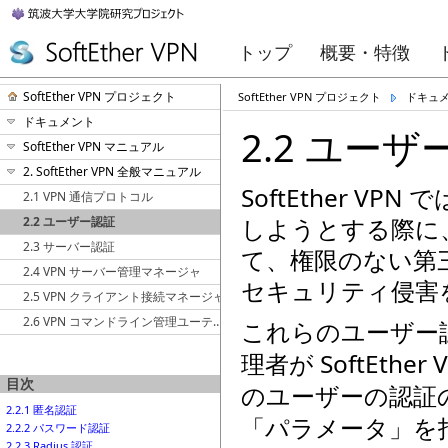
トップ
概要・特徴
SoftEther VPN プロジェクト
SoftEther VPN プロジェクト
ドキュ
ドキュメント
2.2 ユーザ
SoftEther VPN マニュアル
2. SoftEther VPN 全般マニュアル
SoftEther V
2.1 VPN 通信プロトコル
しようとする際に
2.2 ユーザー認証
2.3 サーバー認証
て、権限のない第三
2.4 VPN サーバー管理マネージャ
セキュリティ侵害
2.5 VPN クライアント接続マネージャ
2.6 VPN コマンドライン管理ユーティリティ (vpncmd)
これらのユーザー認
理者が SoftEth
目次
のユーザーの認証
2.2.1 匿名認証
「パラメータ」を
2.2.2 パスワード認証
2.2.3 Radius 認証