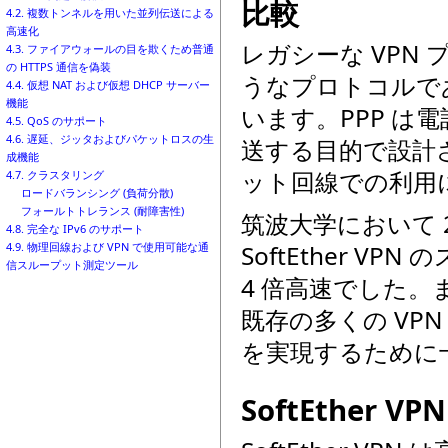
比較
4.2. 複数トンネルを用いた並列伝送による
高速化
レガシーな VPN 
4.3. ファイアウォールの目を欺くため普通
の HTTPS 通信を偽装
うなプロトコルである PP
4.4. 仮想 NAT および仮想 DHCP サーバー
機能
います。PPP 
4.5. QoS のサポート
4.6. 遅延、ジッタおよびパケットロスの生
送する目的で設計
成機能
ット回線での利用
4.7. クラスタリング
ロードバランシング (負荷分散)
フォールトトレランス (耐障害性)
筑波大学において 
4.8. 完全な IPv6 のサポート
SoftEther VPN
4.9. 物理回線および VPN で使用可能な通
信スループット測定ツール
4 倍高速でした。ま
既存の多くの VP
を実現するために
SoftEther