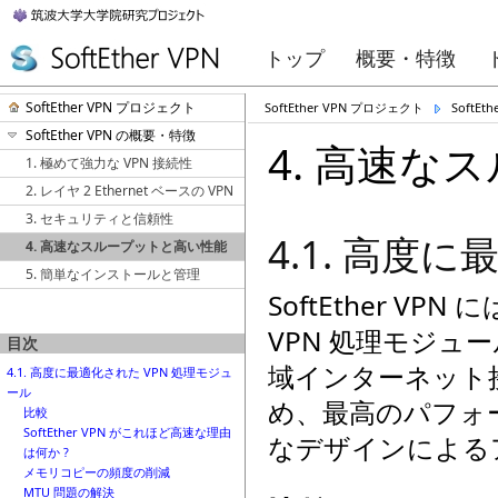
トップ
概要・特徴
SoftEther VPN プロジェクト
SoftEther VPN プロジェクト
SoftE
SoftEther VPN の概要・特徴
4. 高速な
1. 極めて強力な VPN 接続性
2. レイヤ 2 Ethernet ベースの VPN
3. セキュリティと信頼性
4.1. 高度
4. 高速なスループットと高い性能
5. 簡単なインストールと管理
SoftEther 
VPN 処理モジ
目次
域インターネット
4.1. 高度に最適化された VPN 処理モジュ
ール
め、最高のパフォ
比較
SoftEther VPN がこれほど高速な理由
なデザインによる
は何か ?
メモリコピーの頻度の削減
MTU 問題の解決